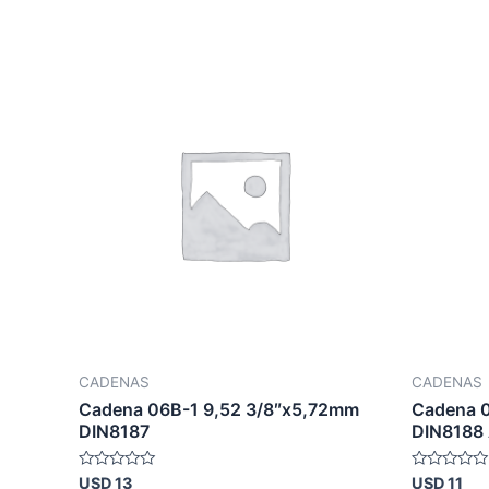
CADENAS
CADENAS
Cadena 06B-1 9,52 3/8″x5,72mm
Cadena 
DIN8187
DIN8188
Valorado
Valorado
USD
13
USD
11