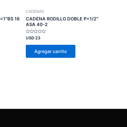
CADENAS
=1″BS 16
CADENA RODILLO DOBLE P=1/2″
ASA 40-2
Valorado
USD
23
en
0
de
Agregar carrito
5