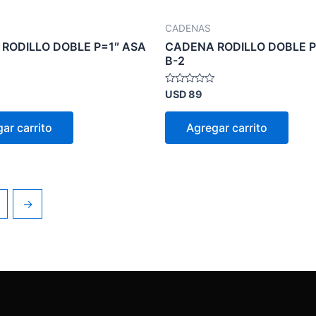
CADENAS
RODILLO DOBLE P=1″ ASA
CADENA RODILLO DOBLE P
B-2
Valorado
USD
89
en
0
de
ar carrito
Agregar carrito
5
→