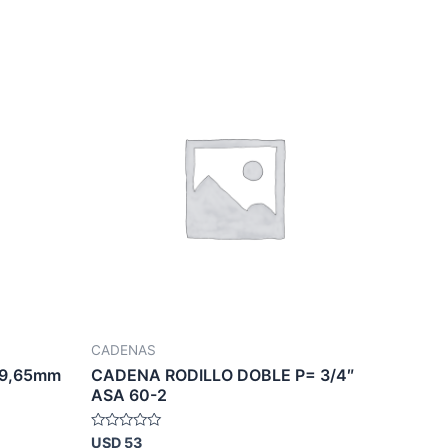
CADENAS
x9,65mm
CADENA RODILLO DOBLE P= 3/4″
ASA 60-2
Valorado
USD
53