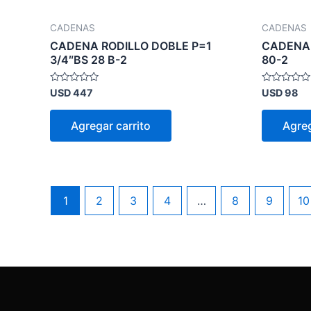
CADENAS
CADENAS
CADENA RODILLO DOBLE P=1
CADENA 
3/4″BS 28 B-2
80-2
Valorado
Valorado
USD
447
USD
98
en
en
0
0
de
de
Agregar carrito
Agreg
5
5
1
2
3
4
…
8
9
10