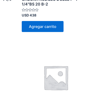
1/4″BS 20 B-2
Valorado
USD
438
en
0
de
Agregar carrito
5