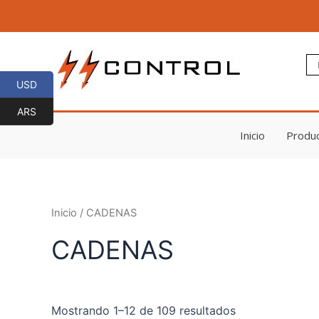
Ir
al
contenido
USD
ARS
Inicio
Produ
Inicio
/ CADENAS
CADENAS
Mostrando 1–12 de 109 resultados