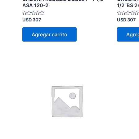
ASA 120-2
1/2″BS 2
Valorado
Valorado
USD
307
USD
307
en
en
0
0
de
de
Agregar carrito
Agreg
5
5