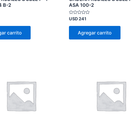
4 B-2
ASA 100-2
Valorado
USD
241
en
0
de
ar carrito
Agregar carrito
5