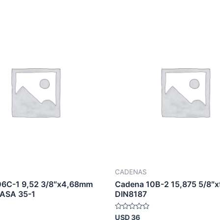
CADENAS
06C-1 9,52 3/8″x4,68mm
Cadena 10B-2 15,875 5/8″
 ASA 35-1
DIN8187
Valorado
USD
36