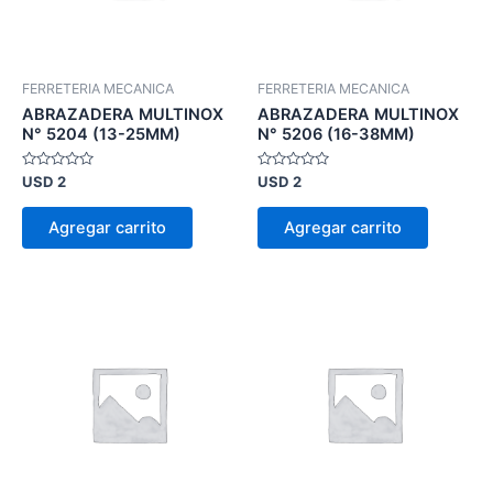
FERRETERIA MECANICA
FERRETERIA MECANICA
ABRAZADERA MULTINOX
ABRAZADERA MULTINOX
N° 5204 (13-25MM)
N° 5206 (16-38MM)
Valorado
Valorado
USD
2
USD
2
en
en
0
0
de
de
Agregar carrito
Agregar carrito
5
5