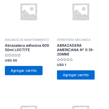
INSUMOS DE MANTENIMIENTO
FERRETERIA MECANICA
Abrazadera adhesiva 609
ABRAZADERA
50ml LOCTITE
AMERICANA N° 0 (9-
20MM)
Valorado
USD
40
en
Valorado
USD
1
0
en
de
Agregar carrito
0
5
de
Agregar carrito
5