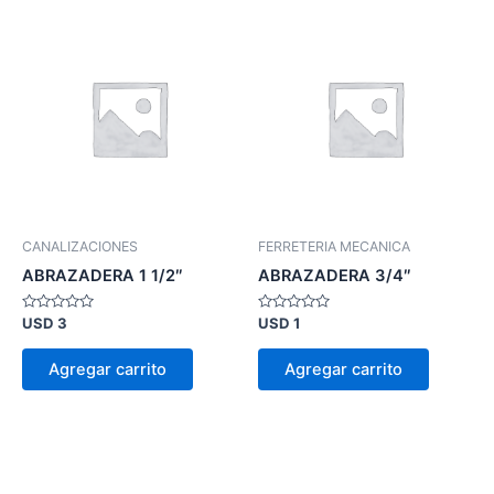
CANALIZACIONES
FERRETERIA MECANICA
ABRAZADERA 1 1/2″
ABRAZADERA 3/4″
Valorado
Valorado
USD
3
USD
1
en
en
0
0
de
de
Agregar carrito
Agregar carrito
5
5