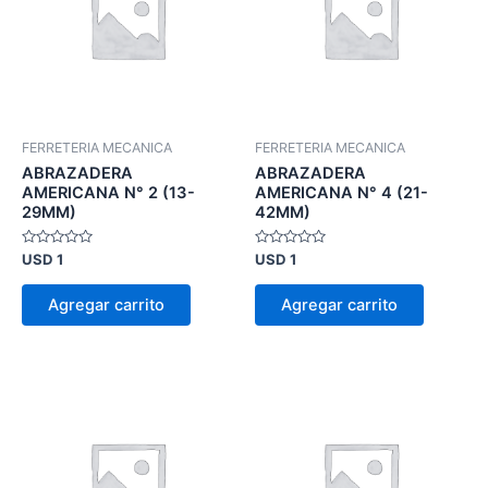
FERRETERIA MECANICA
FERRETERIA MECANICA
ABRAZADERA
ABRAZADERA
AMERICANA N° 2 (13-
AMERICANA N° 4 (21-
29MM)
42MM)
Valorado
Valorado
USD
1
USD
1
en
en
0
0
de
de
Agregar carrito
Agregar carrito
5
5