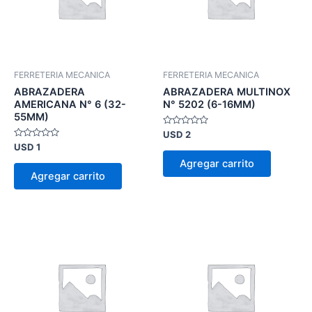
FERRETERIA MECANICA
FERRETERIA MECANICA
ABRAZADERA
ABRAZADERA MULTINOX
AMERICANA N° 6 (32-
N° 5202 (6-16MM)
55MM)
Valorado
USD
2
en
Valorado
USD
1
0
en
de
Agregar carrito
0
5
de
Agregar carrito
5