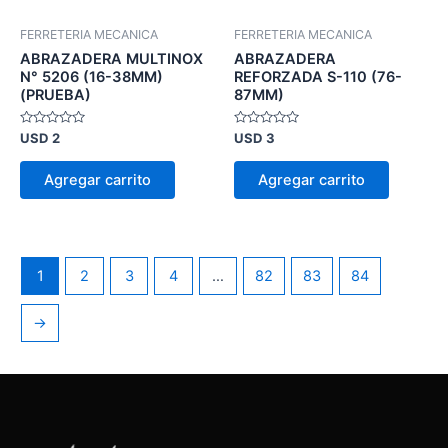
FERRETERIA MECANICA
FERRETERIA MECANICA
ABRAZADERA MULTINOX
ABRAZADERA
N° 5206 (16-38MM)
REFORZADA S-110 (76-
(PRUEBA)
87MM)
Valorado
Valorado
USD
2
USD
3
en
en
0
0
de
de
Agregar carrito
Agregar carrito
5
5
1
2
3
4
…
82
83
84
→