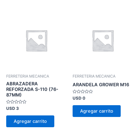
FERRETERIA MECANICA
FERRETERIA MECANICA
ABRAZADERA
ARANDELA GROWER M16
REFORZADA S-110 (76-
87MM)
Valorado
USD
0
en
0
Valorado
USD
3
de
Agregar carrito
en
5
0
de
Agregar carrito
5