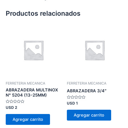
Productos relacionados
FERRETERIA MECANICA
FERRETERIA MECANICA
ABRAZADERA MULTINOX
ABRAZADERA 3/4″
N° 5204 (13-25MM)
Valorado
USD
1
en
Valorado
USD
2
0
en
de
0
Agregar carrito
5
de
Agregar carrito
5