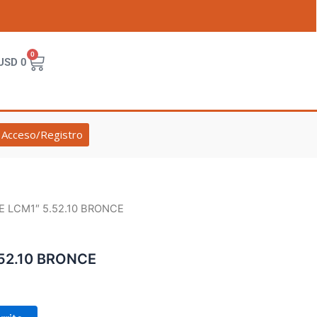
0
Cart
USD
0
Acceso/Registro
E LCM1″ 5.52.10 BRONCE
52.10 BRONCE