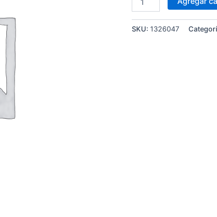
Agregar ca
SKU:
1326047
Categor