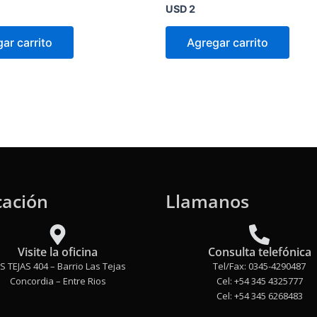
Valorado
USD
2
en
0
de
ar carrito
Agregar carrito
5
cación
Llamanos
Visite la oficina
Consulta telefónica
S TEJAS 404 – Barrio Las Tejas
Tel/Fax: 0345-4290487
Concordia – Entre Rios
Cel: +54 345 4325777
Cel: +54 345 6268483