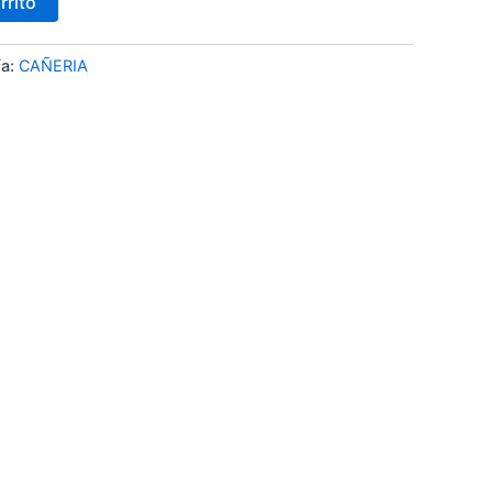
rrito
ía:
CAÑERIA