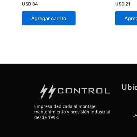
Valorado
Valorado
USD
34
USD
21
en
en
0
0
de
de
Agregar carrito
Agreg
5
5
Ubi
Empresa dedicada al montaje,
mantenimiento y provisión industrial
LA
desde 1998.