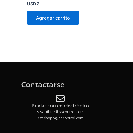
Valorado
USD
3
en
0
de
Agregar carrito
5
Contactarse
Enviar correo electrónico
s.sauthier@sscontrol.com
c.tschopp@sscontrol.com