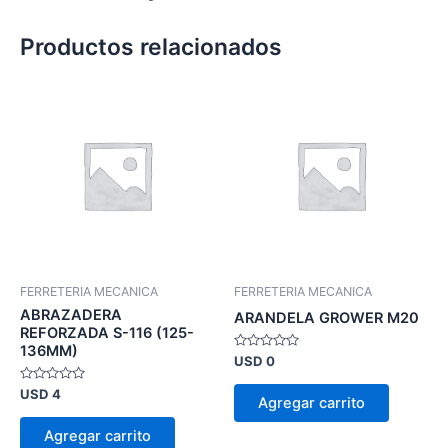
Productos relacionados
FERRETERIA MECANICA
FERRETERIA MECANICA
ABRAZADERA
ARANDELA GROWER M20
REFORZADA S-116 (125-
136MM)
Valorado
USD
0
en
0
Valorado
USD
4
de
Agregar carrito
en
5
0
de
Agregar carrito
5