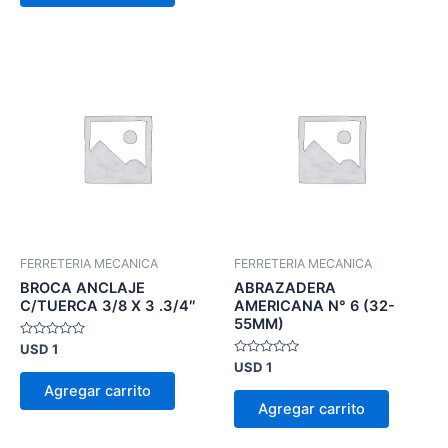
FERRETERIA MECANICA
FERRETERIA MECANICA
BROCA ANCLAJE
ABRAZADERA
C/TUERCA 3/8 X 3 .3/4″
AMERICANA N° 6 (32-
55MM)
Valorado
USD
1
en
Valorado
USD
1
0
en
de
Agregar carrito
0
5
de
Agregar carrito
5