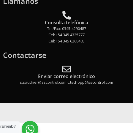
Llamanos
Consulta telefónica
Tel/Fax: 0345-4290487
Cel: +54 345 4325777
Cel: +54 345 6268483
Contactarse
Enviar correo electrónico
s.sauthier@sscontrol.com c.tschopp@sscontrol.com
oramiento?