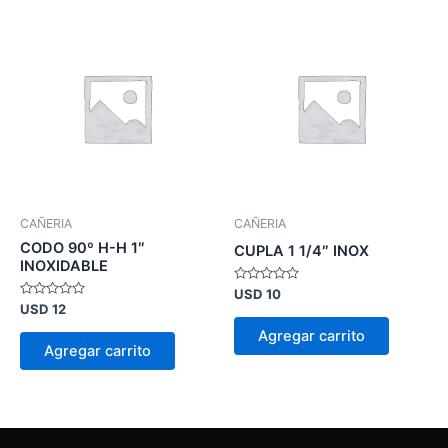
CAÑERIA
CAÑERIA
CODO 90º H-H 1″
CUPLA 1 1/4″ INOX
INOXIDABLE
Valorado
USD
10
en
Valorado
USD
12
0
en
de
0
Agregar carrito
5
de
Agregar carrito
5