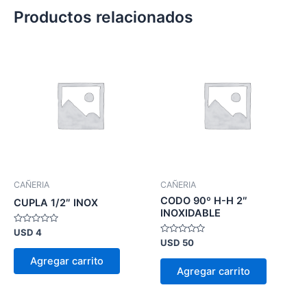
Productos relacionados
CAÑERIA
CAÑERIA
CODO 90º H-H 2″
CUPLA 1/2″ INOX
INOXIDABLE
Valorado
USD
4
en
Valorado
USD
50
0
en
de
0
Agregar carrito
5
de
Agregar carrito
5