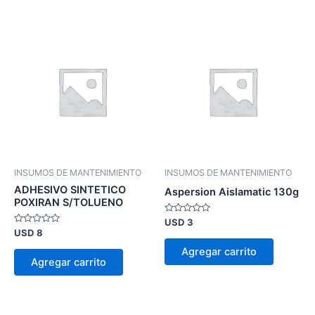
INSUMOS DE MANTENIMIENTO
INSUMOS DE MANTENIMIENTO
ADHESIVO SINTETICO
Aspersion Aislamatic 130g
POXIRAN S/TOLUENO
Valorado
USD
3
en
Valorado
USD
8
0
en
de
0
Agregar carrito
5
de
Agregar carrito
5