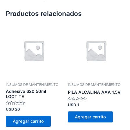
Productos relacionados
INSUMOS DE MANTENIMIENTO
INSUMOS DE MANTENIMIENTO
Adhesivo 620 50ml
PILA ALCALINA AAA 1.5V
LOCTITE
Valorado
USD
1
en
Valorado
USD
26
0
en
de
0
Agregar carrito
5
de
Agregar carrito
5