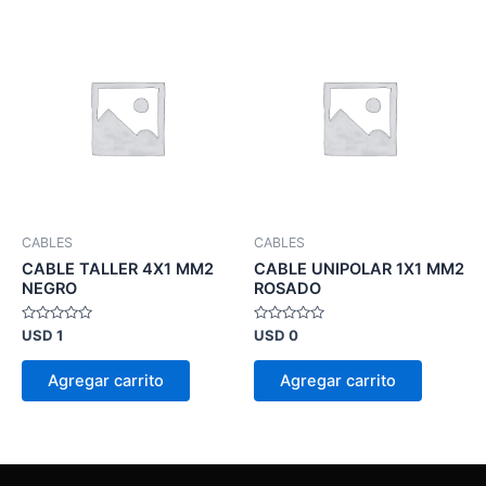
CABLES
CABLES
CABLE TALLER 4X1 MM2
CABLE UNIPOLAR 1X1 MM2
NEGRO
ROSADO
Valorado
Valorado
USD
1
USD
0
en
en
0
0
de
de
Agregar carrito
Agregar carrito
5
5