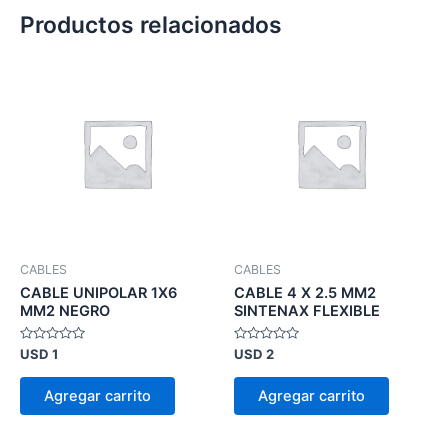
Productos relacionados
CABLES
CABLES
CABLE UNIPOLAR 1X6
CABLE 4 X 2.5 MM2
MM2 NEGRO
SINTENAX FLEXIBLE
Valorado
Valorado
USD
1
USD
2
en
en
0
0
de
de
Agregar carrito
Agregar carrito
5
5