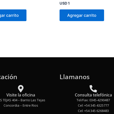
Valorado
USD
1
en
0
de
ar carrito
Agregar carrito
5
cación
Llamanos
Visite la oficina
Consulta telefónica
S TEJAS 404 – Barrio Las Tejas
Tel/Fax: 0345-4290487
Concordia – Entre Rios
Cel: +54 345 4325777
Cel: +54 345 6268483