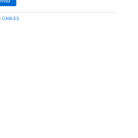
rrito
:
CABLES