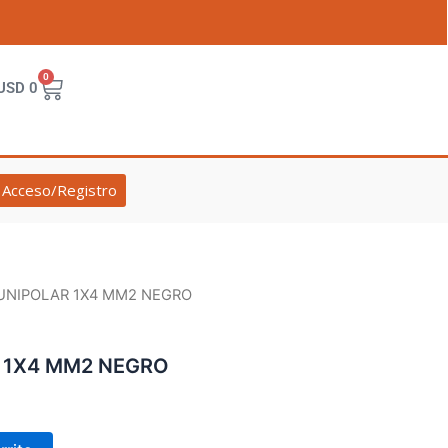
0
Cart
USD
0
Acceso/Registro
UNIPOLAR 1X4 MM2 NEGRO
 1X4 MM2 NEGRO