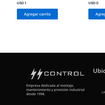
Valorado
Valorado
USD
1
USD
0
en
en
0
0
de
de
Agregar carrito
Agreg
5
5
Ubi
Empresa dedicada al montaje,
mantenimiento y provisión industrial
LA
desde 1998.