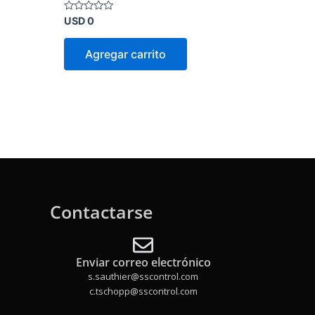
Valorado
USD
0
en
0
de
Agregar carrito
5
Contactarse
Enviar correo electrónico
s.sauthier@sscontrol.com
c.tschopp@sscontrol.com