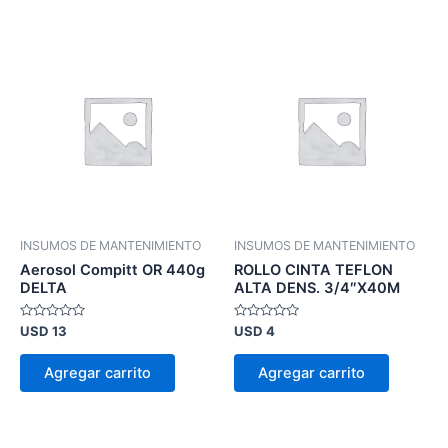
INSUMOS DE MANTENIMIENTO
INSUMOS DE MANTENIMIENTO
Aerosol Compitt OR 440g
ROLLO CINTA TEFLON
DELTA
ALTA DENS. 3/4″X40M
Valorado
Valorado
USD
13
USD
4
en
en
0
0
de
de
Agregar carrito
Agregar carrito
5
5