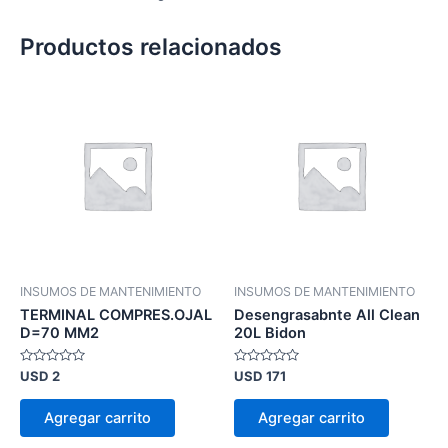
Productos relacionados
INSUMOS DE MANTENIMIENTO
INSUMOS DE MANTENIMIENTO
TERMINAL COMPRES.OJAL
Desengrasabnte All Clean
D=70 MM2
20L Bidon
Valorado
Valorado
USD
2
USD
171
en
en
0
0
de
de
Agregar carrito
Agregar carrito
5
5