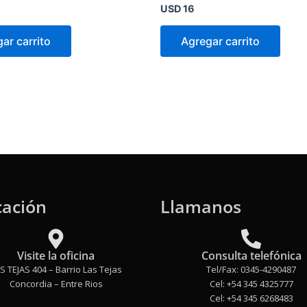
Valorado
USD
16
en
0
de
ar carrito
Agregar carrito
5
cación
Llamanos
Visite la oficina
Consulta telefónica
S TEJAS 404 – Barrio Las Tejas
Tel/Fax: 0345-4290487
Concordia – Entre Rios
Cel: +54 345 4325777
Cel: +54 345 6268483