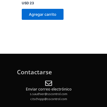
Valorado
USD
23
en
0
de
Agregar carrito
5
Contactarse
Enviar correo electrónico
s.sauthier@sscontrol.com
c.tschopp@sscontrol.com