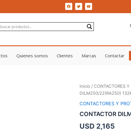
F
T
Y
a
w
o
c
i
u
e
t
t
b
t
u
o
e
b
o
r
e
k
ctos
Quienes somos
Clientes
Marcas
Contactar
CONTACTOR
Inicio
/
CONTACTORES Y
DILM250/22(RA250)
DILM250/22(RA250) 13
132KW
MOE
CONTACTORES Y PRO
cantidad
CONTACTOR DILM
USD
2,165