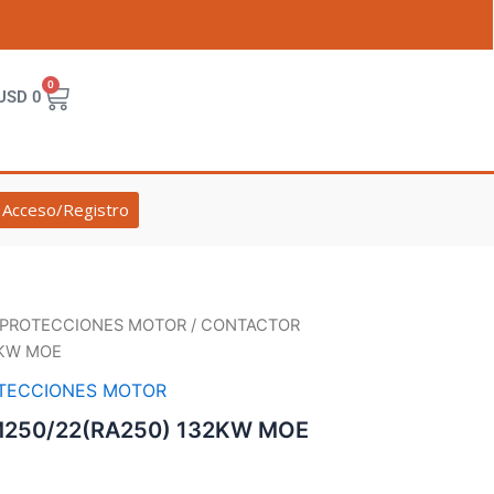
0
Cart
USD
0
Acceso/Registro
 PROTECCIONES MOTOR
/ CONTACTOR
2KW MOE
TECCIONES MOTOR
250/22(RA250) 132KW MOE