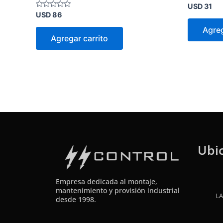
Valorado
USD
31
en
Valorado
USD
86
0
en
de
0
Agreg
5
de
Agregar carrito
5
Ubi
Empresa dedicada al montaje,
mantenimiento y provisión industrial
LA
desde 1998.