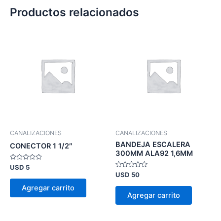
Productos relacionados
CANALIZACIONES
CANALIZACIONES
BANDEJA ESCALERA
CONECTOR 1 1/2″
300MM ALA92 1,6MM
Valorado
USD
5
en
Valorado
USD
50
0
en
de
0
Agregar carrito
5
de
Agregar carrito
5