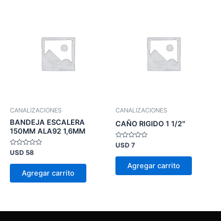
CANALIZACIONES
CANALIZACIONES
BANDEJA ESCALERA
CAÑO RIGIDO 1 1/2″
150MM ALA92 1,6MM
Valorado
USD
7
en
Valorado
USD
58
0
en
de
0
Agregar carrito
5
de
Agregar carrito
5