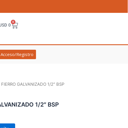
0
Cart
USD
0
Acceso/Registro
 FIERRO GALVANIZADO 1/2″ BSP
LVANIZADO 1/2″ BSP