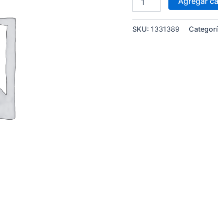
Agregar ca
SKU:
1331389
Categor