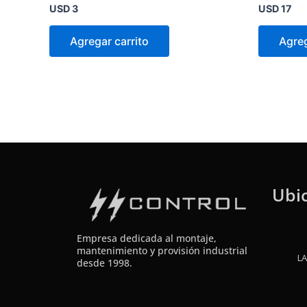
Valorado
Valorado
USD
3
USD
17
en
en
0
0
de
de
Agregar carrito
Agreg
5
5
Ubi
Empresa dedicada al montaje,
mantenimiento y provisión industrial
LA
desde 1998.