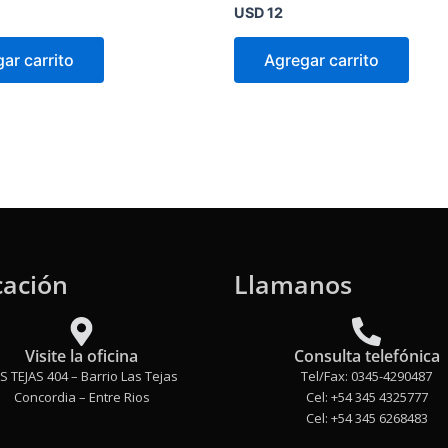
Valorado
USD
12
en
0
de
ar carrito
Agregar carrito
5
cación
Llamanos
Visite la oficina
Consulta telefónica
S TEJAS 404 – Barrio Las Tejas
Tel/Fax: 0345-4290487
Concordia – Entre Rios
Cel: +54 345 4325777
Cel: +54 345 6268483