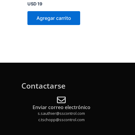
Valorado
USD
19
en
0
de
Agregar carrito
5
Contactarse
Enviar correo electrónico
s.sauthier@sscontrol.com
c.tschopp@sscontrol.com