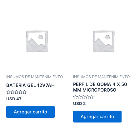
INSUMOS DE MANTENIMIENTO
INSUMOS DE MANTENIMIENTO
PERFIL DE GOMA 4 X 50
BATERIA GEL 12V7AH
MM MICROPOROSO
Valorado
USD
47
en
Valorado
USD
2
0
en
de
0
Agregar carrito
5
de
Agregar carrito
5