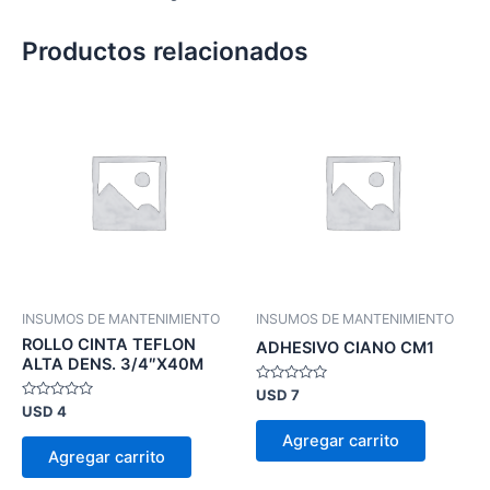
Productos relacionados
INSUMOS DE MANTENIMIENTO
INSUMOS DE MANTENIMIENTO
ROLLO CINTA TEFLON
ADHESIVO CIANO CM1
ALTA DENS. 3/4″X40M
Valorado
USD
7
en
Valorado
USD
4
0
en
de
0
Agregar carrito
5
de
Agregar carrito
5