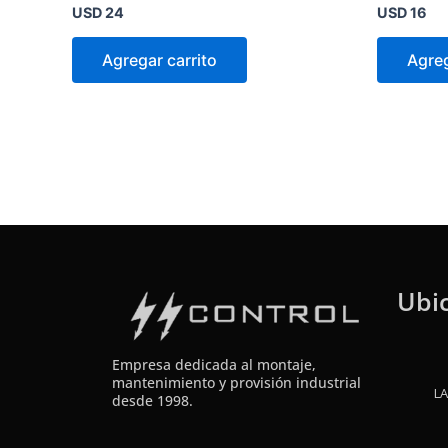
Valorado
Valorado
USD
24
USD
16
en
en
0
0
de
de
Agregar carrito
Agreg
5
5
Ubi
Empresa dedicada al montaje,
mantenimiento y provisión industrial
LA
desde 1998.