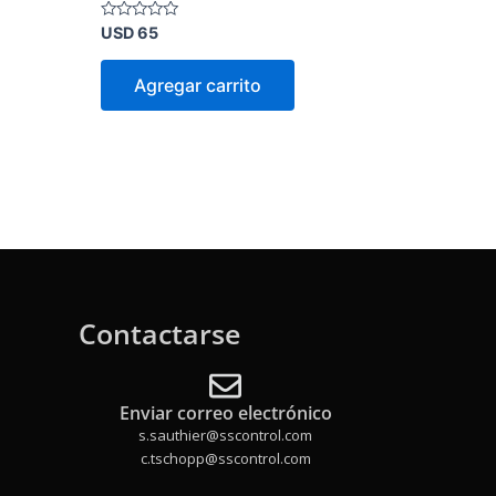
Valorado
USD
65
en
0
de
Agregar carrito
5
Contactarse
Enviar correo electrónico
s.sauthier@sscontrol.com
c.tschopp@sscontrol.com