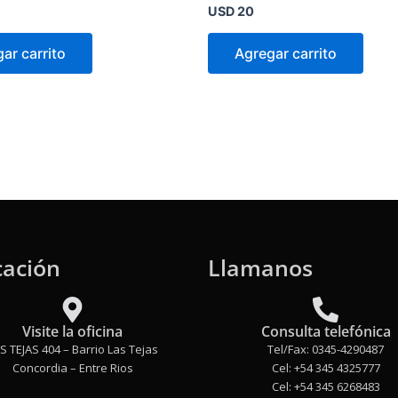
Valorado
USD
20
en
0
de
ar carrito
Agregar carrito
5
cación
Llamanos
Visite la oficina
Consulta telefónica
S TEJAS 404 – Barrio Las Tejas
Tel/Fax: 0345-4290487
Concordia – Entre Rios
Cel: +54 345 4325777
Cel: +54 345 6268483