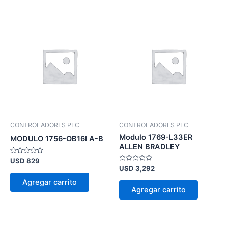
CONTROLADORES PLC
CONTROLADORES PLC
Modulo 1769-L33ER
MODULO 1756-OB16I A-B
ALLEN BRADLEY
Valorado
USD
829
en
Valorado
USD
3,292
0
en
de
0
Agregar carrito
5
de
Agregar carrito
5