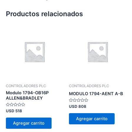
Productos relacionados
CONTROLADORES PLC
CONTROLADORES PLC
Modulo 1794-OB16P
MODULO 1794-AENT A-B
ALLEN&BRADLEY
Valorado
USD
808
en
Valorado
USD
518
0
en
de
0
Agregar carrito
5
de
Agregar carrito
5