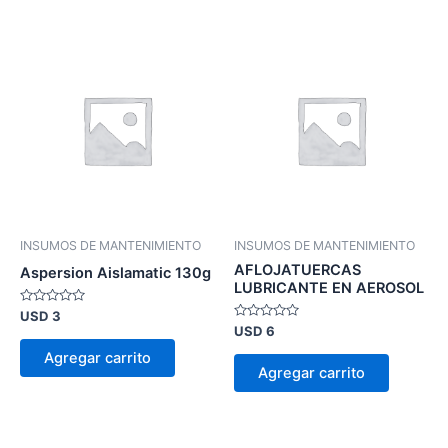
INSUMOS DE MANTENIMIENTO
INSUMOS DE MANTENIMIENTO
AFLOJATUERCAS
Aspersion Aislamatic 130g
LUBRICANTE EN AEROSOL
Valorado
USD
3
en
Valorado
USD
6
0
en
de
0
Agregar carrito
5
de
Agregar carrito
5