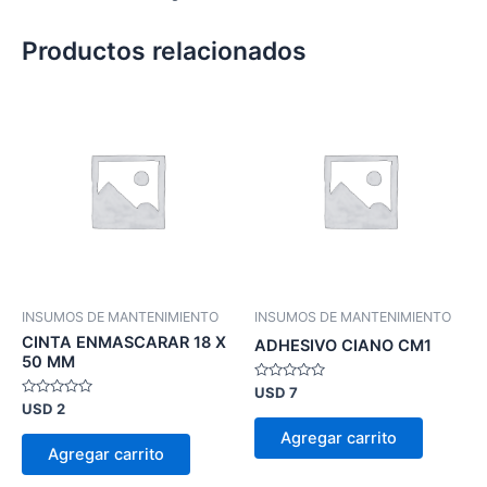
Productos relacionados
INSUMOS DE MANTENIMIENTO
INSUMOS DE MANTENIMIENTO
CINTA ENMASCARAR 18 X
ADHESIVO CIANO CM1
50 MM
Valorado
USD
7
en
Valorado
USD
2
0
en
de
0
Agregar carrito
5
de
Agregar carrito
5