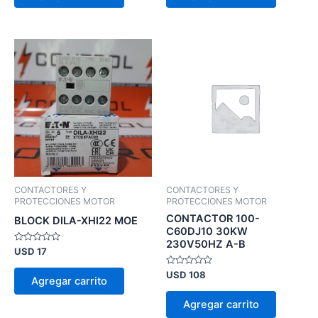
CONTACTORES Y
CONTACTORES Y
PROTECCIONES MOTOR
PROTECCIONES MOTOR
CONTACTOR 100-
BLOCK DILA-XHI22 MOE
C60DJ10 30KW
230V50HZ A-B
Valorado
USD
17
en
0
Valorado
USD
108
de
Agregar carrito
en
5
0
de
Agregar carrito
5