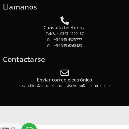
Llamanos
Consulta telefónica
Tel/Fax: 0345-4290487
Cel: +54 345 4325777
Cel: +54 345 6268483
Contactarse
Enviar correo electrónico
s.sauthier@sscontrol.com c.tschopp@sscontrol.com
oramiento?