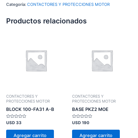
Categoría:
CONTACTORES Y PROTECCIONES MOTOR
Productos relacionados
CONTACTORES Y
CONTACTORES Y
PROTECCIONES MOTOR
PROTECCIONES MOTOR
BLOCK 100-FA31 A-B
BASE PKZ2 MOE
Valorado
Valorado
USD
33
USD
190
en
en
0
0
de
de
Agregar carrito
Agregar carrito
5
5