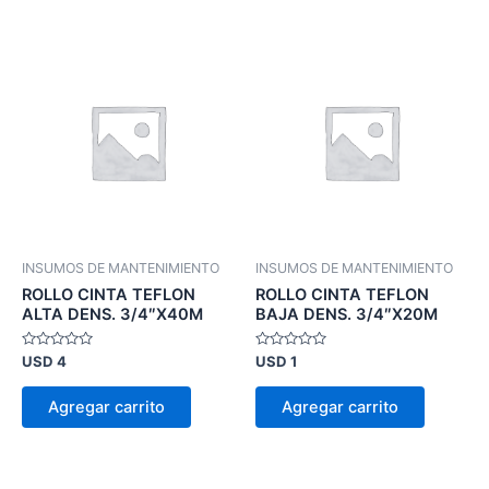
INSUMOS DE MANTENIMIENTO
INSUMOS DE MANTENIMIENTO
ROLLO CINTA TEFLON
ROLLO CINTA TEFLON
ALTA DENS. 3/4″X40M
BAJA DENS. 3/4″X20M
Valorado
Valorado
USD
4
USD
1
en
en
0
0
de
de
Agregar carrito
Agregar carrito
5
5