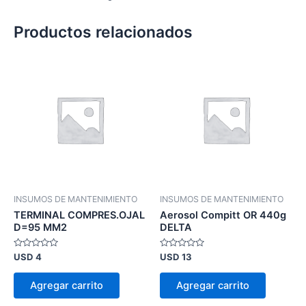
Productos relacionados
INSUMOS DE MANTENIMIENTO
INSUMOS DE MANTENIMIENTO
TERMINAL COMPRES.OJAL
Aerosol Compitt OR 440g
D=95 MM2
DELTA
Valorado
Valorado
USD
4
USD
13
en
en
0
0
de
de
Agregar carrito
Agregar carrito
5
5