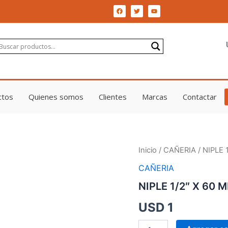
F
T
Y
a
w
o
c
i
u
e
t
t
b
t
u
o
e
b
o
r
e
k
ctos
Quienes somos
Clientes
Marcas
Contactar
NIPLE
Inicio
/
CAÑERIA
/ NIPLE
1/2"
CAÑERIA
X
60
NIPLE 1/2″ X 60
MM
BSP
USD
1
GALVANIZADO
cantidad