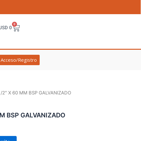
0
Cart
USD
0
Acceso/Registro
 1/2″ X 60 MM BSP GALVANIZADO
 MM BSP GALVANIZADO