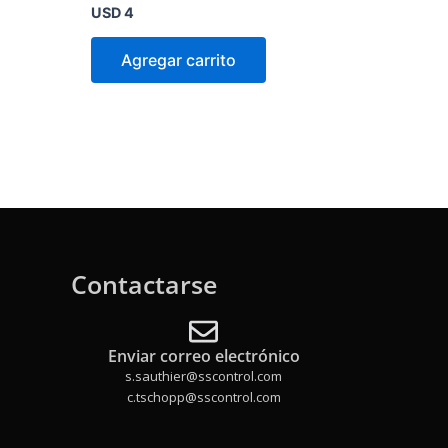
Valorado
USD
4
en
0
de
Agregar carrito
5
Contactarse
Enviar correo electrónico
s.sauthier@sscontrol.com
c.tschopp@sscontrol.com