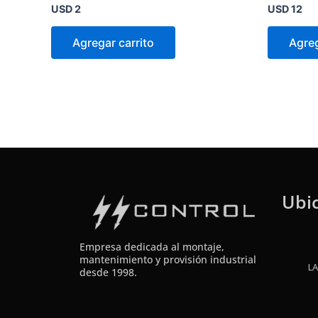
Valorado
Valorado
USD
2
USD
12
en
en
0
0
de
de
Agregar carrito
Agreg
5
5
Ubi
Empresa dedicada al montaje,
mantenimiento y provisión industrial
LA
desde 1998.