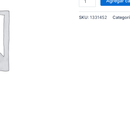
Agregar ca
SKU:
1331452
Categor