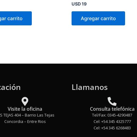
Valorado
USD
19
en
0
de
ar carrito
Agregar carrito
5
cación
Llamanos
Visite la oficina
Consulta telefónica
S TEJAS 404 – Barrio Las Tejas
Tel/Fax: 0345-4290487
Concordia – Entre Rios
Cel: +54 345 4325777
Cel: +54 345 6268483