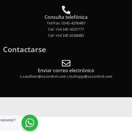
Consulta telefónica
Tel/Fax: 0345-4290487
Cel: +54 345 4325777
Cel: +54 345 6268483
Contactarse
Enviar correo electrónico
s.sauthier@sscontrol.com c.tschopp@sscontrol.com
oramiento?