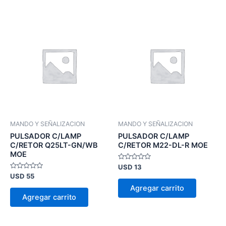
MANDO Y SEÑALIZACION
MANDO Y SEÑALIZACION
PULSADOR C/LAMP
PULSADOR C/LAMP
C/RETOR Q25LT-GN/WB
C/RETOR M22-DL-R MOE
MOE
Valorado
USD
13
en
Valorado
USD
55
0
en
de
Agregar carrito
0
5
de
Agregar carrito
5