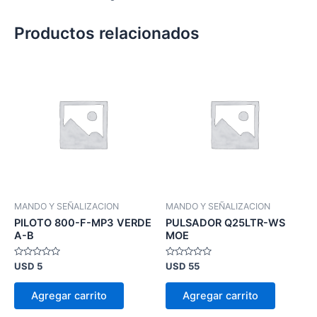
Productos relacionados
MANDO Y SEÑALIZACION
MANDO Y SEÑALIZACION
PILOTO 800-F-MP3 VERDE
PULSADOR Q25LTR-WS
A-B
MOE
Valorado
Valorado
USD
5
USD
55
en
en
0
0
de
de
Agregar carrito
Agregar carrito
5
5