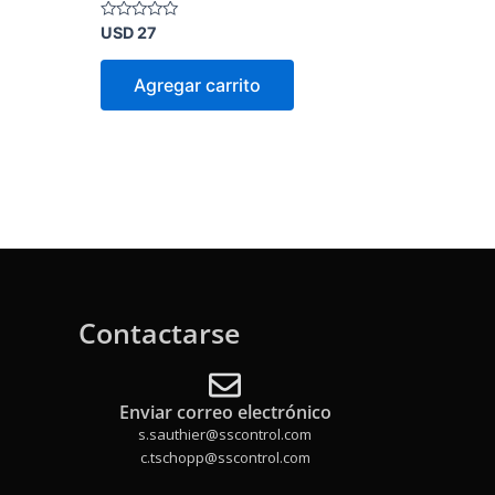
Valorado
USD
27
en
0
de
Agregar carrito
5
Contactarse
Enviar correo electrónico
s.sauthier@sscontrol.com
c.tschopp@sscontrol.com