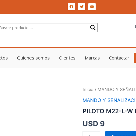
F
T
Y
a
w
o
c
i
u
e
t
t
b
t
u
o
e
b
o
r
e
k
ctos
Quienes somos
Clientes
Marcas
Contactar
PILOTO
Inicio
/
MANDO Y SEÑALI
M22-
MANDO Y SEÑALIZAC
L-
W
PILOTO M22-L-W
MOE
cantidad
USD
9