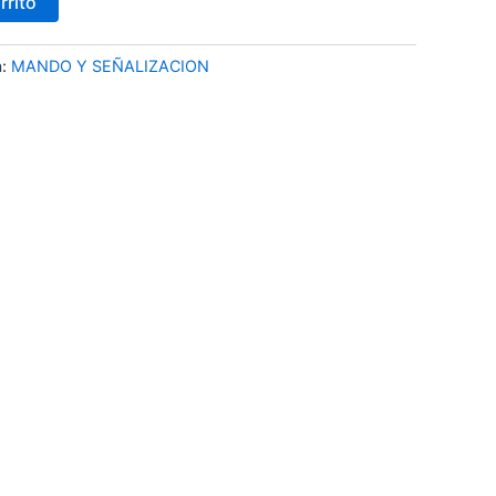
rrito
a:
MANDO Y SEÑALIZACION