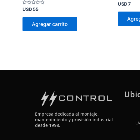
Valorado
USD
7
en
Valorado
USD
55
0
en
de
0
Agreg
5
de
Agregar carrito
5
Ubi
Empresa dedicada al montaje,
mantenimiento y provisión industrial
LA
desde 1998.