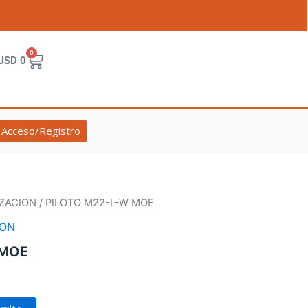
0
Cart
USD
0
Acceso/Registro
ZACION
/ PILOTO M22-L-W MOE
ION
 MOE