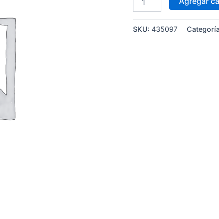
Agregar ca
SKU:
435097
Categorí