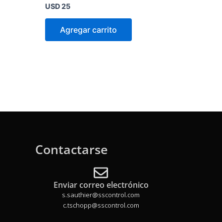
Valorado
USD
25
en
0
de
Agregar carrito
5
Contactarse
Enviar correo electrónico
s.sauthier@sscontrol.com
c.tschopp@sscontrol.com