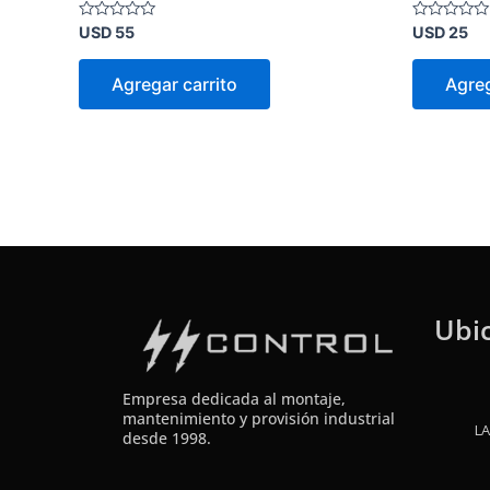
Valorado
Valorado
USD
55
USD
25
en
en
0
0
de
de
Agregar carrito
Agreg
5
5
Ubi
Empresa dedicada al montaje,
mantenimiento y provisión industrial
LA
desde 1998.