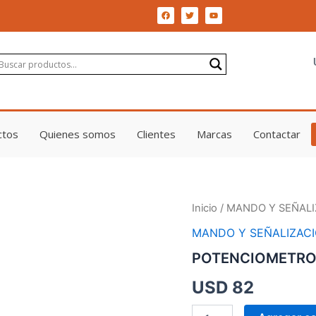
F
T
Y
a
w
o
c
i
u
e
t
t
b
t
u
o
e
b
o
r
e
k
ctos
Quienes somos
Clientes
Marcas
Contactar
POTENCIOMETRO
Inicio
/
MANDO Y SEÑALI
M22-
MANDO Y SEÑALIZAC
R10K
MOE
POTENCIOMETRO
cantidad
USD
82