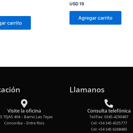
Valorado
USD
19
en
0
de
Agregar carrito
5
ar carrito
cación
Llamanos
Visite la oficina
Consulta telefónica
S TEJAS 404 – Barrio Las Tejas
Tel/Fax: 0345-4290487
Concordia – Entre Rios
Cel: +54 345 4325777
Cel: +54 345 6268483