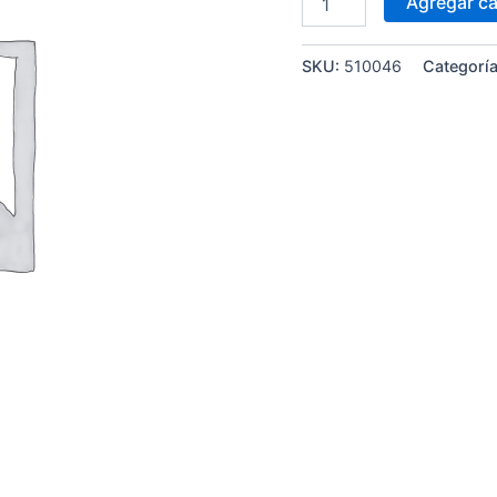
Agregar ca
SKU:
510046
Categorí