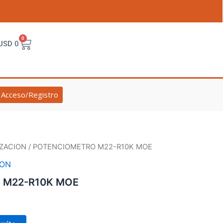
0
Cart
USD
0
Acceso/Registro
ZACION
/ POTENCIOMETRO M22-R10K MOE
ION
 M22-R10K MOE