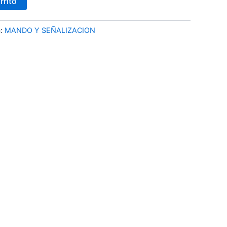
rrito
a:
MANDO Y SEÑALIZACION