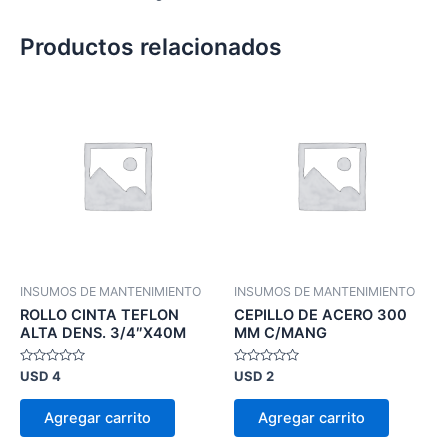
Productos relacionados
INSUMOS DE MANTENIMIENTO
INSUMOS DE MANTENIMIENTO
ROLLO CINTA TEFLON
CEPILLO DE ACERO 300
ALTA DENS. 3/4″X40M
MM C/MANG
Valorado
Valorado
USD
4
USD
2
en
en
0
0
de
de
Agregar carrito
Agregar carrito
5
5