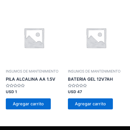
INSUMOS DE MANTENIMIENTO
INSUMOS DE MANTENIMIENTO
PILA ALCALINA AA 1.5V
BATERIA GEL 12V7AH
Valorado
Valorado
USD
1
USD
47
en
en
0
0
de
de
Agregar carrito
Agregar carrito
5
5