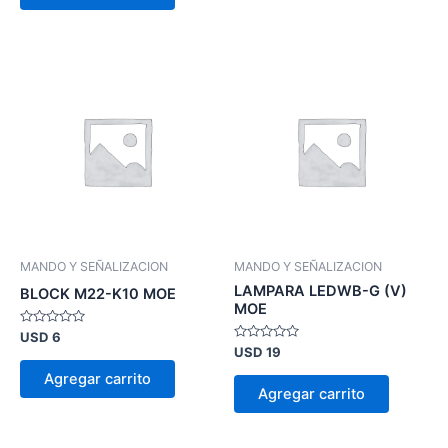
MANDO Y SEÑALIZACION
MANDO Y SEÑALIZACION
LAMPARA LEDWB-G (V)
BLOCK M22-K10 MOE
MOE
Valorado
USD
6
en
Valorado
USD
19
0
en
de
0
Agregar carrito
5
de
Agregar carrito
5