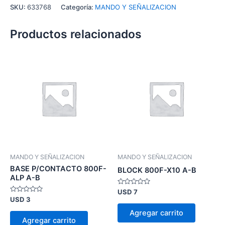
SKU:
633768
Categoría:
MANDO Y SEÑALIZACION
Productos relacionados
MANDO Y SEÑALIZACION
MANDO Y SEÑALIZACION
BASE P/CONTACTO 800F-
BLOCK 800F-X10 A-B
ALP A-B
Valorado
USD
7
en
Valorado
USD
3
0
en
de
0
Agregar carrito
5
de
Agregar carrito
5