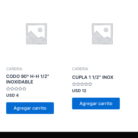
CAÑERIA
CAÑERIA
CODO 90º H-H 1/2″
CUPLA 1 1/2″ INOX
INOXIDABLE
Valorado
USD
12
en
Valorado
USD
4
0
en
de
0
Agregar carrito
5
de
Agregar carrito
5