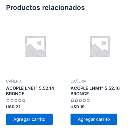
Productos relacionados
CAÑERIA
CAÑERIA
ACOPLE LNE1″ 5.52.14
ACOPLE LNM1″ 5.52.16
BRONCE
BRONCE
Valorado
Valorado
USD
21
USD
19
en
en
0
0
de
de
Agregar carrito
Agregar carrito
5
5