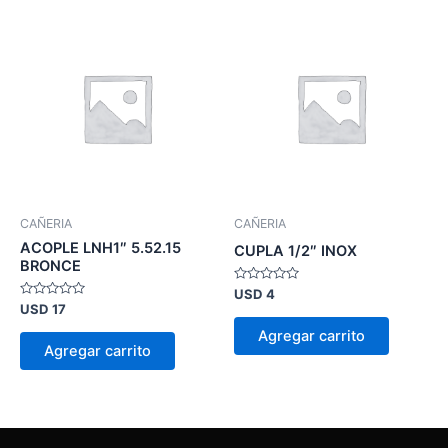
CAÑERIA
CAÑERIA
ACOPLE LNH1″ 5.52.15
CUPLA 1/2″ INOX
BRONCE
Valorado
USD
4
en
Valorado
USD
17
0
en
de
0
Agregar carrito
5
de
Agregar carrito
5