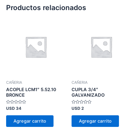
Productos relacionados
CAÑERIA
CAÑERIA
ACOPLE LCM1″ 5.52.10
CUPLA 3/4″
BRONCE
GALVANIZADO
Valorado
Valorado
USD
34
USD
2
en
en
0
0
de
de
Agregar carrito
Agregar carrito
5
5