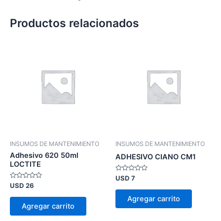
Productos relacionados
INSUMOS DE MANTENIMIENTO
INSUMOS DE MANTENIMIENTO
Adhesivo 620 50ml
ADHESIVO CIANO CM1
LOCTITE
Valorado
USD
7
en
Valorado
USD
26
0
en
de
0
Agregar carrito
5
de
Agregar carrito
5