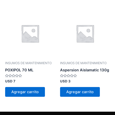
INSUMOS DE MANTENIMIENTO
INSUMOS DE MANTENIMIENTO
POXIPOL 70 ML
Aspersion Aislamatic 130g
Valorado
Valorado
USD
7
USD
3
en
en
0
0
de
de
Agregar carrito
Agregar carrito
5
5