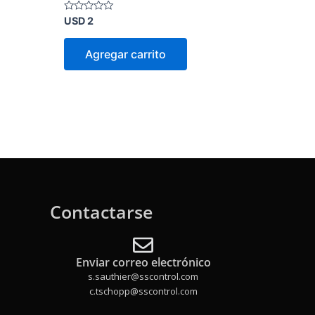
Valorado
USD
2
en
0
de
Agregar carrito
5
Contactarse
Enviar correo electrónico
s.sauthier@sscontrol.com
c.tschopp@sscontrol.com