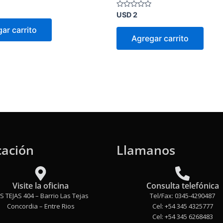
Valorado
USD
2
en
0
ar carrito
de
Agregar carrito
5
cación
Llamanos
Visite la oficina
Consulta telefónica
S TEJAS 404 – Barrio Las Tejas
Tel/Fax: 0345-4290487
Concordia – Entre Rios
Cel: +54 345 4325777
Cel: +54 345 6268483