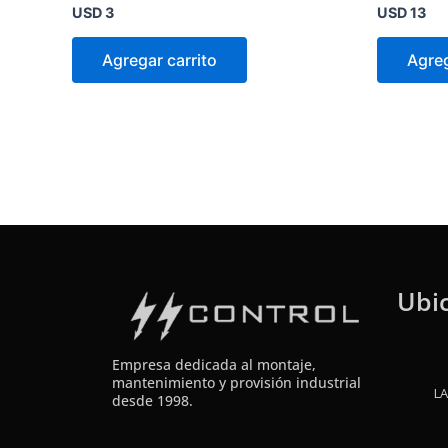
Valorado
Valorado
USD
3
USD
13
en
en
0
0
de
de
Agregar carrito
Agreg
5
5
Ubi
Empresa dedicada al montaje,
mantenimiento y provisión industrial
LA
desde 1998.