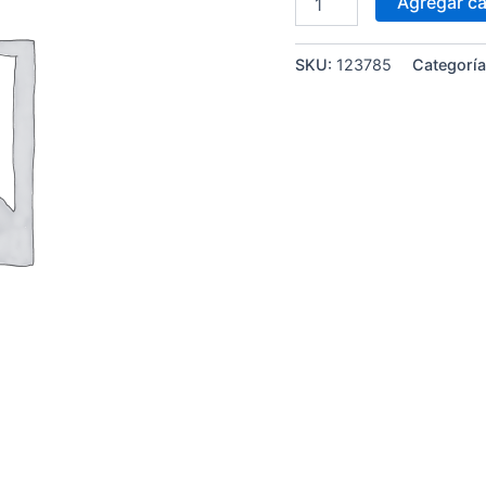
Agregar ca
SKU:
123785
Categorí