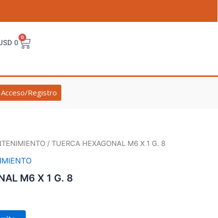
0
Cart
USD
0
Acceso/Registro
NTENIMIENTO
/ TUERCA HEXAGONAL M6 X 1 G. 8
IMIENTO
L M6 X 1 G. 8