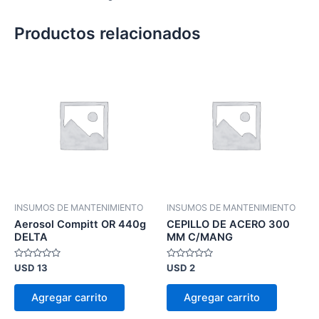
Productos relacionados
INSUMOS DE MANTENIMIENTO
INSUMOS DE MANTENIMIENTO
Aerosol Compitt OR 440g
CEPILLO DE ACERO 300
DELTA
MM C/MANG
Valorado
Valorado
USD
13
USD
2
en
en
0
0
de
de
Agregar carrito
Agregar carrito
5
5