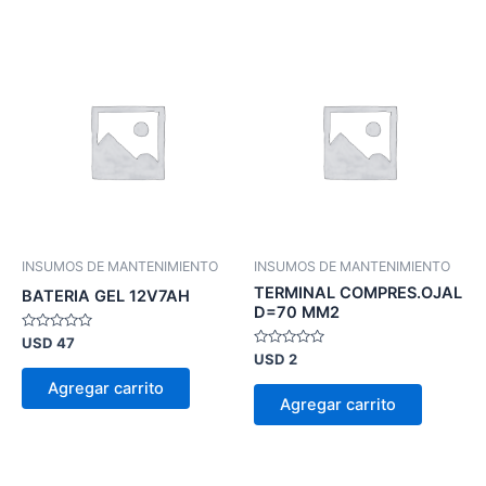
INSUMOS DE MANTENIMIENTO
INSUMOS DE MANTENIMIENTO
TERMINAL COMPRES.OJAL
BATERIA GEL 12V7AH
D=70 MM2
Valorado
USD
47
en
Valorado
USD
2
0
en
de
0
Agregar carrito
5
de
Agregar carrito
5