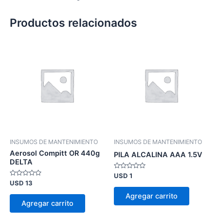
Productos relacionados
INSUMOS DE MANTENIMIENTO
INSUMOS DE MANTENIMIENTO
Aerosol Compitt OR 440g
PILA ALCALINA AAA 1.5V
DELTA
Valorado
USD
1
en
Valorado
USD
13
0
en
de
0
Agregar carrito
5
de
Agregar carrito
5