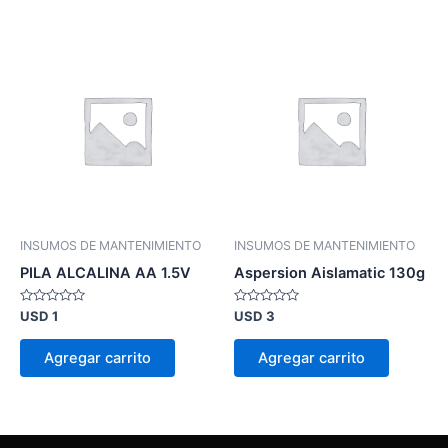
INSUMOS DE MANTENIMIENTO
INSUMOS DE MANTENIMIENTO
PILA ALCALINA AA 1.5V
Aspersion Aislamatic 130g
Valorado
Valorado
USD
1
USD
3
en
en
0
0
de
de
Agregar carrito
Agregar carrito
5
5