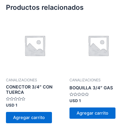
Productos relacionados
CANALIZACIONES
CANALIZACIONES
CONECTOR 3/4″ CON
BOQUILLA 3/4″ GAS
TUERCA
Valorado
USD
1
en
Valorado
USD
1
0
en
de
0
Agregar carrito
5
de
Agregar carrito
5