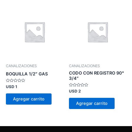
CANALIZACIONES
CANALIZACIONES
CODO CON REGISTRO 90°
BOQUILLA 1/2″ GAS
3/4″
Valorado
USD
1
en
Valorado
USD
2
0
en
de
0
Agregar carrito
5
de
Agregar carrito
5