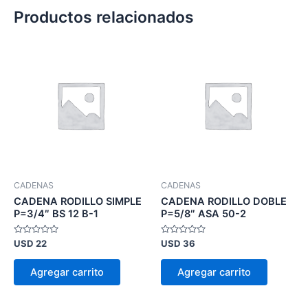
Productos relacionados
CADENAS
CADENAS
CADENA RODILLO SIMPLE
CADENA RODILLO DOBLE
P=3/4″ BS 12 B-1
P=5/8″ ASA 50-2
Valorado
Valorado
USD
22
USD
36
en
en
0
0
de
de
Agregar carrito
Agregar carrito
5
5