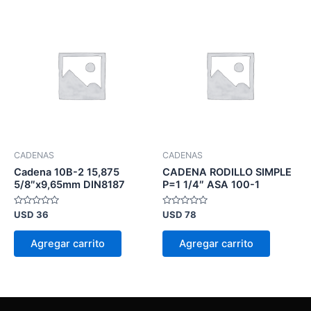
CADENAS
CADENAS
Cadena 10B-2 15,875
CADENA RODILLO SIMPLE
5/8″x9,65mm DIN8187
P=1 1/4″ ASA 100-1
Valorado
Valorado
USD
36
USD
78
en
en
0
0
de
de
Agregar carrito
Agregar carrito
5
5