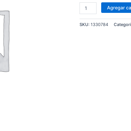
Agregar ca
SKU:
1330784
Categor