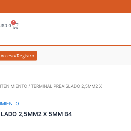
0
Cart
USD
0
Acceso/Registro
NTENIMIENTO
/ TERMINAL PREAISLADO 2,5MM2 X
IMIENTO
SLADO 2,5MM2 X 5MM B4