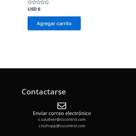
Valorado
USD
6
en
0
de
Agregar carrito
5
Contactarse
Enviar correo electrónico
s.sauthier@sscontrol.com
c.tschopp@sscontrol.com