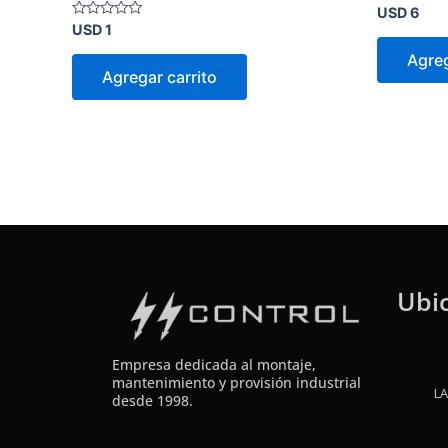
Valorado
USD
6
en
Valorado
USD
1
0
en
de
0
Agreg
5
de
Agregar carrito
5
Ubi
Empresa dedicada al montaje,
mantenimiento y provisión industrial
LA
desde 1998.