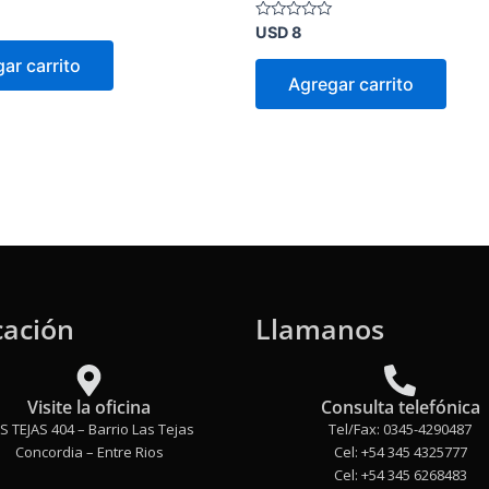
Valorado
USD
8
en
0
ar carrito
de
Agregar carrito
5
cación
Llamanos
Visite la oficina
Consulta telefónica
S TEJAS 404 – Barrio Las Tejas
Tel/Fax: 0345-4290487
Concordia – Entre Rios
Cel: +54 345 4325777
Cel: +54 345 6268483