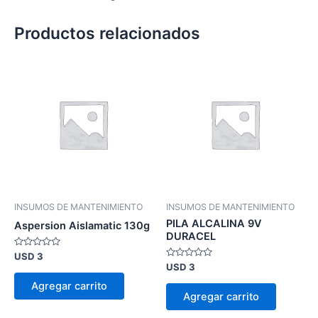
Productos relacionados
INSUMOS DE MANTENIMIENTO
INSUMOS DE MANTENIMIENTO
PILA ALCALINA 9V
Aspersion Aislamatic 130g
DURACEL
Valorado
USD
3
en
Valorado
USD
3
0
en
de
0
Agregar carrito
5
de
Agregar carrito
5