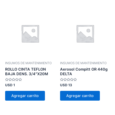
INSUMOS DE MANTENIMIENTO
INSUMOS DE MANTENIMIENTO
ROLLO CINTA TEFLON
Aerosol Compitt OR 440g
BAJA DENS. 3/4″X20M
DELTA
Valorado
Valorado
USD
1
USD
13
en
en
0
0
de
de
Agregar carrito
Agregar carrito
5
5